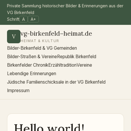
Private Sammlung historischer Bilder & Erinnerungen aus der
VG Birkenfeld
Schrift
A
A+
vg-birkenfeld–heimat.de
V
HEIMAT & KULTUR
Bilder-Birkenfeld & VG Gemeinden
Bilder-Straßen & Vereine
Republik Birkenfeld
Birkenfelder Chronik
Erzähltradition
Vereine
Lebendige Erinnerungen
Jüdische Familienschicksale in der VG Birkenfeld
Impressum
Hello world!