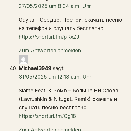
27/05/2025 um 8:04 a.m. Uhr
Gayka – Сердце, Постой! скачать песню
на телефон и слушать бесплатно
https://shorturl.fm/pRxZJ
Zum Antworten anmelden
Michael3949
sagt:
31/05/2025 um 12:18 a.m. Uhr
Slame Feat. & Зомб – Больше Ни Слова
(Lavrushkin & NitugaL Remix) скачать и
слушать песню бесплатно
https://shorturl.fm/Cg18I
Zum Antworten anmelden