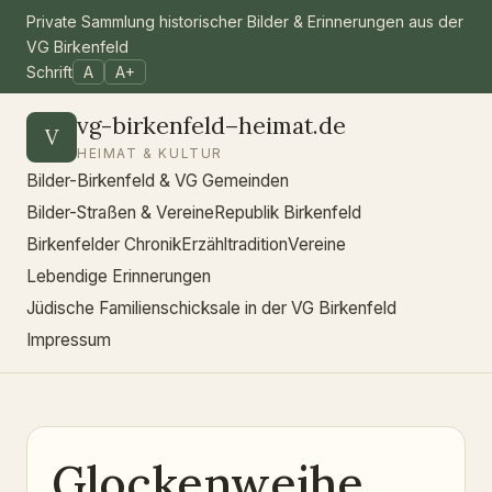
Private Sammlung historischer Bilder & Erinnerungen aus der
VG Birkenfeld
Schrift
A
A+
vg-birkenfeld–heimat.de
V
HEIMAT & KULTUR
Bilder-Birkenfeld & VG Gemeinden
Bilder-Straßen & Vereine
Republik Birkenfeld
Birkenfelder Chronik
Erzähltradition
Vereine
Lebendige Erinnerungen
Jüdische Familienschicksale in der VG Birkenfeld
Impressum
Glockenweihe