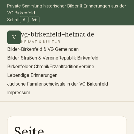
Private Sammlung historischer Bilder & Erinnerungen aus der
VG Birkenfeld
Schrift
A
A+
vg-birkenfeld–heimat.de
V
HEIMAT & KULTUR
Bilder-Birkenfeld & VG Gemeinden
Bilder-Straßen & Vereine
Republik Birkenfeld
Birkenfelder Chronik
Erzähltradition
Vereine
Lebendige Erinnerungen
Jüdische Familienschicksale in der VG Birkenfeld
Impressum
Seite