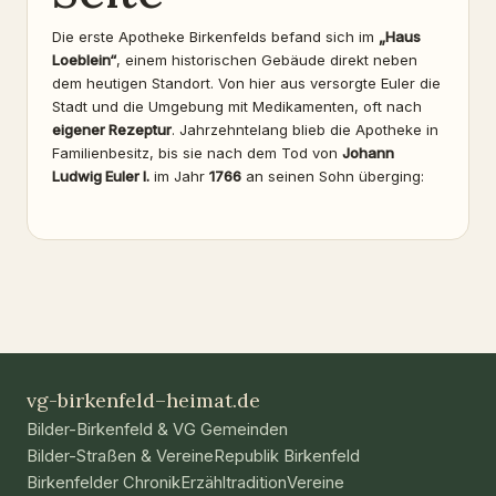
Die erste Apotheke Birkenfelds befand sich im
„Haus
Loeblein“
, einem historischen Gebäude direkt neben
dem heutigen Standort. Von hier aus versorgte Euler die
Stadt und die Umgebung mit Medikamenten, oft nach
eigener Rezeptur
. Jahrzehntelang blieb die Apotheke in
Familienbesitz, bis sie nach dem Tod von
Johann
Ludwig Euler I.
im Jahr
1766
an seinen Sohn überging:
vg-birkenfeld–heimat.de
Bilder-Birkenfeld & VG Gemeinden
Bilder-Straßen & Vereine
Republik Birkenfeld
Birkenfelder Chronik
Erzähltradition
Vereine