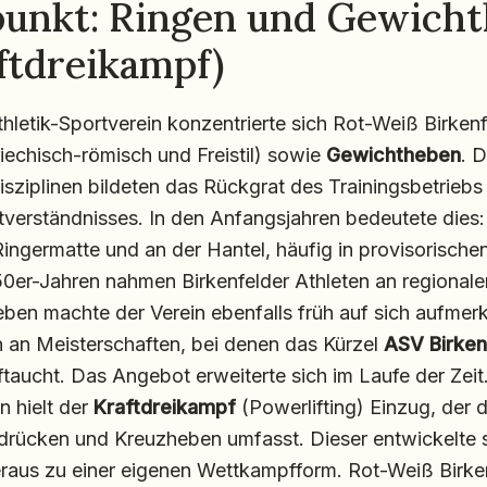
unkt: Ringen und Gewich
ftdreikampf)
thletik-Sportverein konzentrierte sich Rot-Weiß Birken
iechisch-römisch und Freistil) sowie
Gewichtheben
. 
isziplinen bildeten das Rückgrat des Trainingsbetriebs
stverständnisses. In den Anfangsjahren bedeutete dies
Ringermatte und an der Hantel, häufig in provisorische
950er-Jahren nahmen Birkenfelder Athleten an regiona
heben machte der Verein ebenfalls früh auf sich aufme
 an Meisterschaften, bei denen das Kürzel
ASV Birken
ftaucht. Das Angebot erweiterte sich im Laufe der Zeit
n hielt der
Kraftdreikampf
(Powerlifting) Einzug, der d
rücken und Kreuzheben umfasst. Dieser entwickelte 
aus zu einer eigenen Wettkampfform. Rot-Weiß Birke