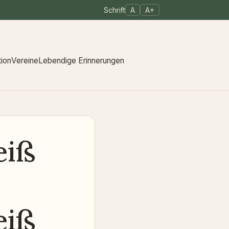
Schrift
A
A+
tion
Vereine
Lebendige Erinnerungen
eiß
eiß