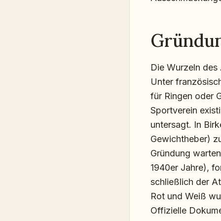
Gründun
Die Wurzeln des 
Unter französisc
für Ringen oder G
Sportverein exis
untersagt. In Bir
Gewichtheber) zu
Gründung warten
1940er Jahre), fo
schließlich der A
Rot und Weiß wur
Offizielle Dokume