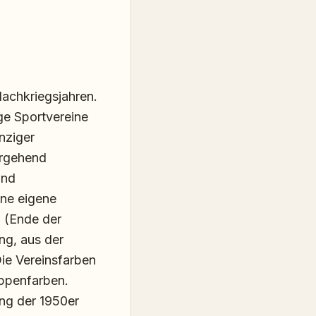
Nachkriegsjahren.
ge Sportvereine
nziger
ergehend
und
ine eigene
 (Ende der
ng, aus der
Die Vereinsfarben
ppenfarben.
ang der 1950er