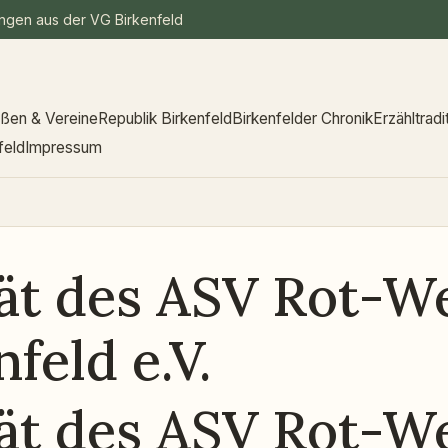
ungen aus der VG Birkenfeld
aßen & Vereine
Republik Birkenfeld
Birkenfelder Chronik
Erzähltradi
feld
Impressum
ät des ASV Rot-W
feld e.V.
ät des ASV Rot-W