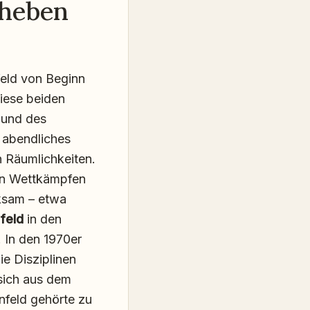
theben
feld von Beginn
Diese beiden
 und des
: abendliches
n Räumlichkeiten.
len Wettkämpfen
rksam – etwa
feld
in den
. In den 1970er
ie Disziplinen
sich aus dem
nfeld gehörte zu