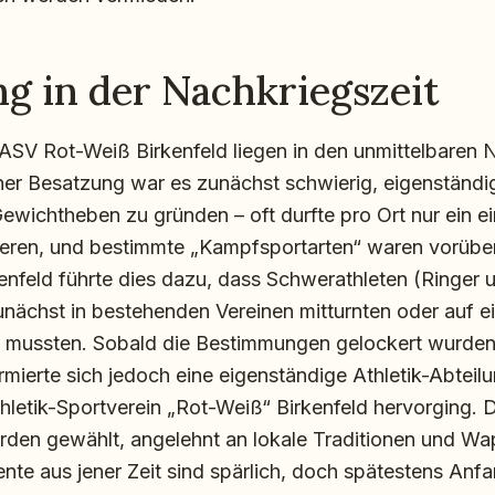
g in der Nachkriegszeit
ASV Rot-Weiß Birkenfeld liegen in den unmittelbaren 
her Besatzung war es zunächst schwierig, eigenständi
ewichtheben zu gründen – oft durfte pro Ort nur ein ei
tieren, und bestimmte „Kampfsportarten“ waren vorüb
kenfeld führte dies dazu, dass Schwerathleten (Ringer 
nächst in bestehenden Vereinen mitturnten oder auf e
 mussten. Sobald die Bestimmungen gelockert wurden
rmierte sich jedoch eine eigenständige Athletik-Abteilu
thletik-Sportverein „Rot-Weiß“ Birkenfeld hervorging. 
den gewählt, angelehnt an lokale Traditionen und Wa
nte aus jener Zeit sind spärlich, doch spätestens Anf