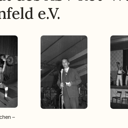
feld e.V.
schen –