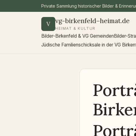
Private Sammlung historischer Bilder & Erinner
vg-birkenfeld–heimat.de
V
HEIMAT & KULTUR
Bilder-Birkenfeld & VG Gemeinden
Bilder-Str
Jüdische Familienschicksale in der VG Birken
Portr
Birken
Portr