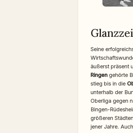
Glanzzei
Seine erfolgreic
Wirtschaftswunder
äußerst präsent 
Ringen
gehörte Bi
stieg bis in die
Ob
unterhalb der Bun
Oberliga gegen n
Bingen-Rüdesheim
größeren Städten 
jener Jahre. Auch