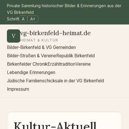
Private Sammlung historischer Bilder & Erinnerungen aus der
VG Birkenfeld
Schrift
A
A+
vg-birkenfeld–heimat.de
V
HEIMAT & KULTUR
Bilder-Birkenfeld & VG Gemeinden
Bilder-Straßen & Vereine
Republik Birkenfeld
Birkenfelder Chronik
Erzähltradition
Vereine
Lebendige Erinnerungen
Jüdische Familienschicksale in der VG Birkenfeld
Impressum
Kultur-Aktuell