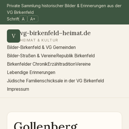
Private Sammlung historischer Bilder & Erinnerungen aus der
VG Birkenfeld
Schrift
A
A+
vg-birkenfeld–heimat.de
V
HEIMAT & KULTUR
Bilder-Birkenfeld & VG Gemeinden
Bilder-Straßen & Vereine
Republik Birkenfeld
Birkenfelder Chronik
Erzähltradition
Vereine
Lebendige Erinnerungen
Jüdische Familienschicksale in der VG Birkenfeld
Impressum
Gollenberg