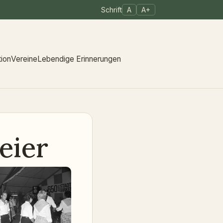
Schrift
A
A+
tion
Vereine
Lebendige Erinnerungen
eier