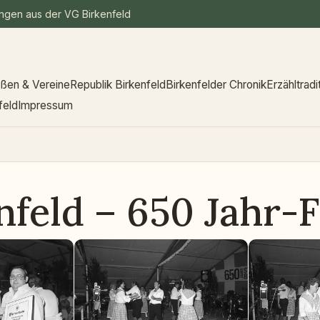
ungen aus der VG Birkenfeld
aßen & Vereine
Republik Birkenfeld
Birkenfelder Chronik
Erzähltradi
feld
Impressum
nfeld – 650 Jahr-F