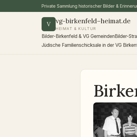
Private Sammlung historischer Bilder & Erinner
vg-birkenfeld–heimat.de
V
HEIMAT & KULTUR
Bilder-Birkenfeld & VG Gemeinden
Bilder-Str
Jüdische Familienschicksale in der VG Birken
Birke